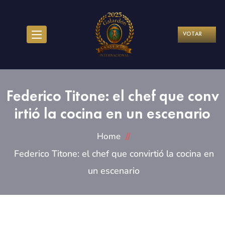
VOTAR
Federico Titone: el chef que conv
irtió la cocina en un escenario
Home
Federico Titone: el chef que convirtió la cocina en
un escenario