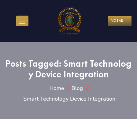
VOTAR
Posts Tagged: Smart Technolog
y Device Integration
Home
Blog
Smart Technology Device Integration