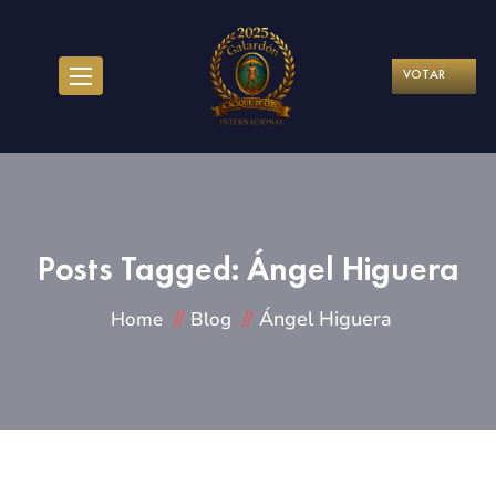
VOTAR
Posts Tagged: Ángel Higuera
Ángel Higuera
Home
Blog