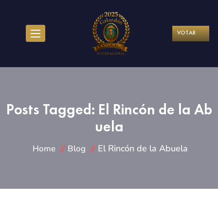
VOTAR
Posts Tagged: El Rincón de la Ab
uela
El Rincón de la Abuela
Home
Blog