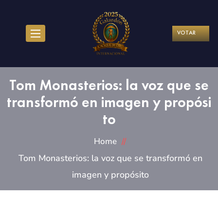
VOTAR
Tom Monasterios: la voz que se
transformó en imagen y propósi
to
Home
Tom Monasterios: la voz que se transformó en
imagen y propósito