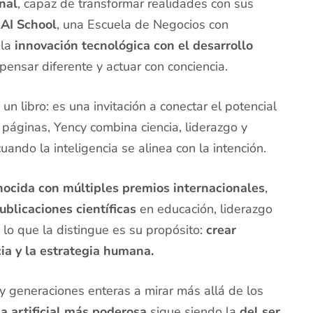
onal
, capaz de transformar realidades con sus
cAI School
, una Escuela de Negocios con
 la
innovación tecnológica con el desarrollo
pensar diferente y actuar con conciencia.
n libro: es una invitación a conectar el potencial
s páginas, Yency combina ciencia, liderazgo y
ando la inteligencia se alinea con la intención.
nocida con múltiples premios internacionales
,
ublicaciones científicas
en educación, liderazgo
, lo que la distingue es su propósito:
crear
cia y la estrategia humana.
 y generaciones enteras a mirar más allá de los
ia artificial más poderosa
sigue siendo la
del ser